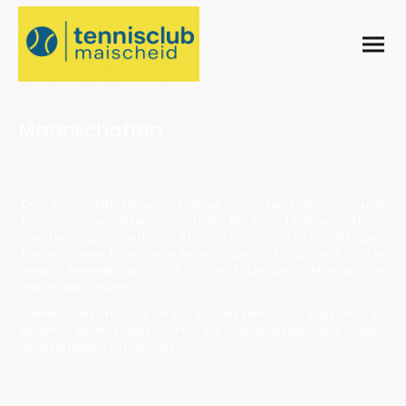
Mannschaften
Der Tennisclub Maischeid freut sich, seine Damen- und
Herrenmannschaften vorzustellen. Mit einer Leidenschaft für
den Tennissport und dem Streben nach sportlichen Erfolgen
bieten unsere Teams eine hervorragende Möglichkeit, sich in
einer freundlichen und unterstützenden Atmosphäre
weiterzuentwickeln.
Gemeinsam arbeiten wir daran, den Tennisclub Maischeid zu
einem spannenden Ort für Sportbegeisterte aller
Altersgruppen zu machen.